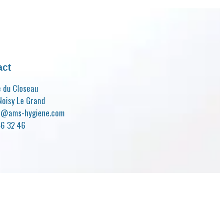
act
e du Closeau
oisy Le Grand
t@ams-hygiene.com
46 32 46