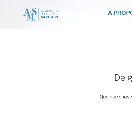
A PROP
De g
Quelque chose d