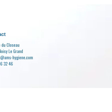
act
e du Closeau
oisy Le Grand
t@ams-hygiene.com
46 32 46