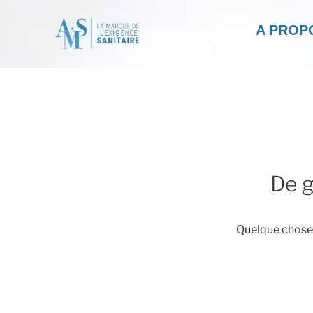
A PROP
De g
Quelque chose d