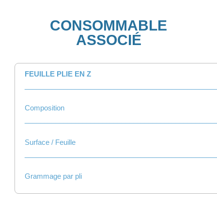
CONSOMMABLE
ASSOCIÉ
FEUILLE PLIE EN Z
_________________________________________________
Composition
_________________________________________________
Surface / Feuille
_________________________________________________
Grammage par pli