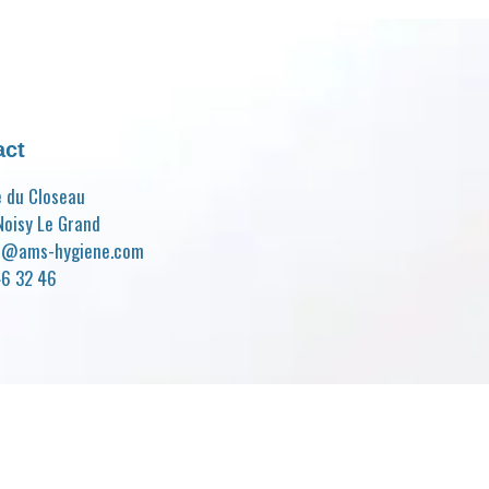
act
e du Closeau
oisy Le Grand
t@ams-hygiene.com
46 32 46