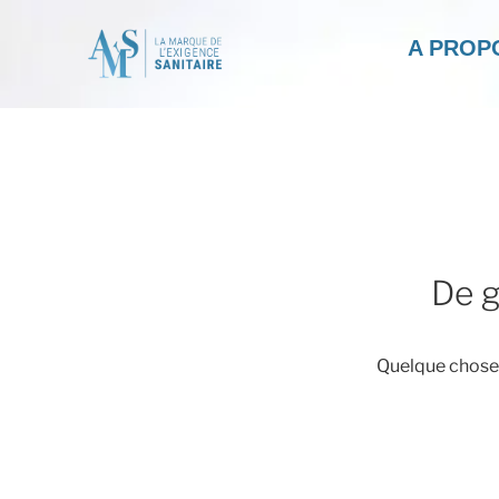
A PROP
De g
Quelque chose d