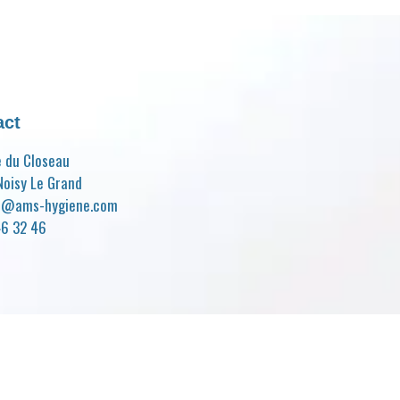
act
e du Closeau
oisy Le Grand
t@ams-hygiene.com
46 32 46