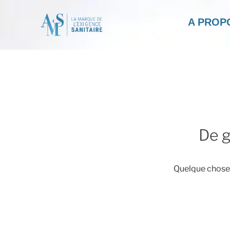
A PROP
De g
Quelque chose d