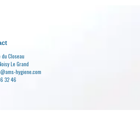
act
e du Closeau
oisy Le Grand
t@ams-hygiene.com
46 32 46