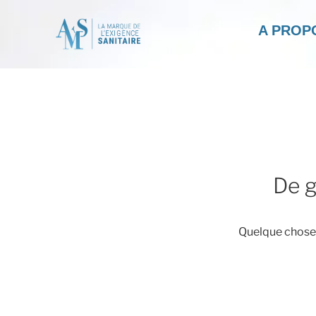
A PROP
De g
Quelque chose d