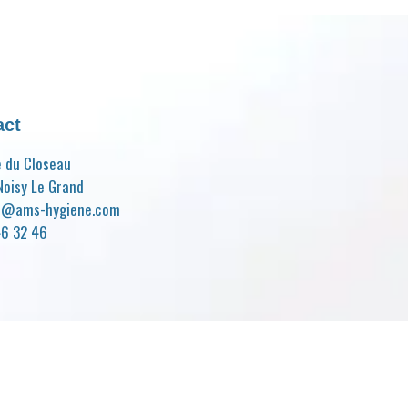
act
e du Closeau
oisy Le Grand
t@ams-hygiene.com
46 32 46